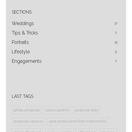
SECTIONS
Weddings
17
Tips & Tricks
7
Portraits
13
Lifestyle
5
Engagements
7
LAST TAGS
photo proposal
parco querini
proposal italy
proposal vicenza
post produzione foto matrimonio