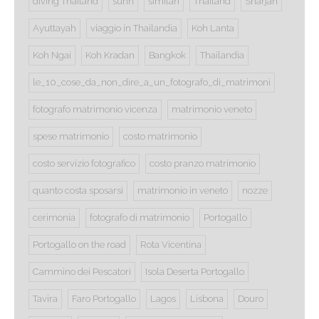
diving Thailand
surin
similan
Thailand
Sharjah
Ayuttayah
viaggio in Thailandia
Koh Lanta
Koh Ngai
Koh Kradan
Bangkok
Thailandia
le_10_cose_da_non_dire_a_un_fotografo_di_matrimoni
fotografo matrimonio vicenza
matrimonio veneto
spese matrimonio
costo matrimonio
costo servizio fotografico
costo pranzo matrimonio
quanto costa sposarsi
matrimonio in veneto
nozze
cerimonia
fotografo di matrimonio
Portogallo
Portogallo on the road
Rota Vicentina
Cammino dei Pescatori
Isola Deserta Portogallo
Tavira
Faro Portogallo
Lagos
Lisbona
Douro