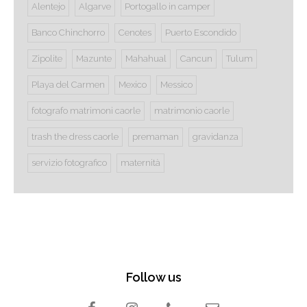
Alentejo
Algarve
Portogallo in camper
Banco Chinchorro
Cenotes
Puerto Escondido
Zipolite
Mazunte
Mahahual
Cancun
Tulum
Playa del Carmen
Mexico
Messico
fotografo matrimoni caorle
matrimonio caorle
trash the dress caorle
premaman
gravidanza
servizio fotografico
maternità
Follow us