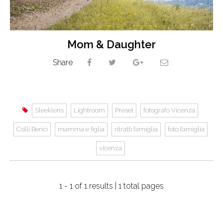
Mom & Daughter
Share
Sleeklens
Lightroom
Preset
fotografo Vicenza
Colli Berici
mamma e figlia
ritratti famiglia
foto famiglia
vicenza
1 - 1 of 1 results | 1 total pages