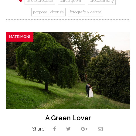
photo proposal
parco querini
proposal italy
proposal vicenza
fotografo Vicenza
MATRIMONI
A Green Lover
Share