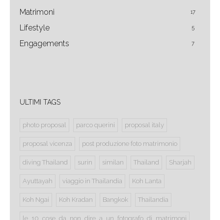
Matrimoni
17
Lifestyle
5
Engagements
7
ULTIMI TAGS
photo proposal
parco querini
proposal italy
proposal vicenza
post produzione foto matrimonio
diving Thailand
surin
similan
Thailand
Sharjah
Ayuttayah
viaggio in Thailandia
Koh Lanta
Koh Ngai
Koh Kradan
Bangkok
Thailandia
le_10_cose_da_non_dire_a_un_fotografo_di_matrimoni