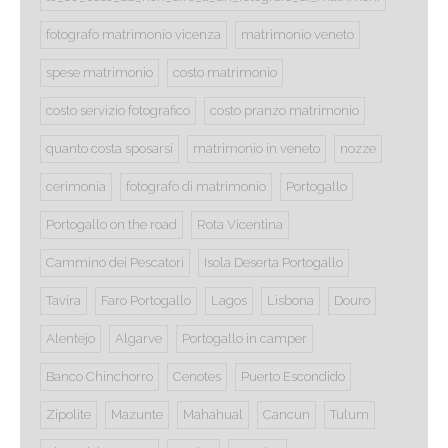
fotografo matrimonio vicenza
matrimonio veneto
spese matrimonio
costo matrimonio
costo servizio fotografico
costo pranzo matrimonio
quanto costa sposarsi
matrimonio in veneto
nozze
cerimonia
fotografo di matrimonio
Portogallo
Portogallo on the road
Rota Vicentina
Cammino dei Pescatori
Isola Deserta Portogallo
Tavira
Faro Portogallo
Lagos
Lisbona
Douro
Alentejo
Algarve
Portogallo in camper
Banco Chinchorro
Cenotes
Puerto Escondido
Zipolite
Mazunte
Mahahual
Cancun
Tulum