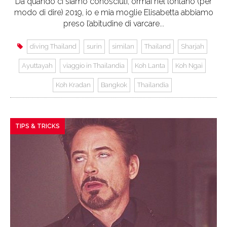
Da quando ci siamo conosciuti, ormai nel lontano (per
modo di dire) 2019, io e mia moglie Elisabetta abbiamo
preso l’abitudine di varcare...
diving Thailand
surin
similan
Thailand
Sharjah
Ayuttayah
viaggio in Thailandia
Koh Lanta
Koh Ngai
Koh Kradan
Bangkok
Thailandia
TIPS & TRICKS