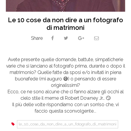
Le 10 cose da non dire a un fotografo
di matrimoni
Share
Avete presente quelle domande, battute, simpaticherie
varie che si lanciano al fotografo prima, durante o dopo il
matrimonio? Quelle fatte da sposi e/o invitati in piena
buonafede (mi auguro 😅) o pensando di essere
originalissimi?
Ecco, ce ne sono alcune che ci fanno alzare gli occhi al
cielo stile il meme di Robert Downey Jr… 🙄
Il più delle volte rispondiamo con un sorriso che, vi
faccio questa sconvolgente...
le_10_cose_da_non_dire_a_un_fotografo_di_matrimoni