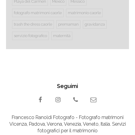
Playa del Carmen
Mexico
Messico
fotografo matrimoni caorle
matrimonio caorle
trash the dress caorle
premaman
gravidanza
servizio fotografico
maternità
Seguimi
Francesco Ranoldi Fotografo - Fotografo matrimoni
Vicenza, Padova, Verona, Venezia, Veneto, Italia. Servizi
fotografici per il matrimonio