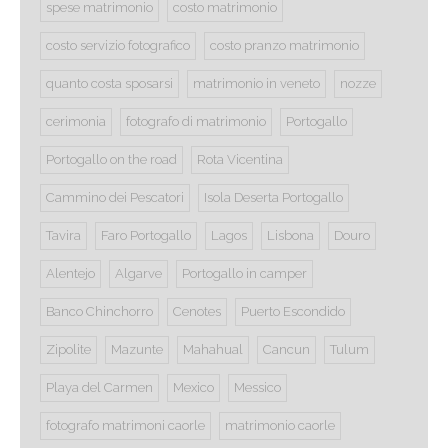
spese matrimonio
costo matrimonio
costo servizio fotografico
costo pranzo matrimonio
quanto costa sposarsi
matrimonio in veneto
nozze
cerimonia
fotografo di matrimonio
Portogallo
Portogallo on the road
Rota Vicentina
Cammino dei Pescatori
Isola Deserta Portogallo
Tavira
Faro Portogallo
Lagos
Lisbona
Douro
Alentejo
Algarve
Portogallo in camper
Banco Chinchorro
Cenotes
Puerto Escondido
Zipolite
Mazunte
Mahahual
Cancun
Tulum
Playa del Carmen
Mexico
Messico
fotografo matrimoni caorle
matrimonio caorle