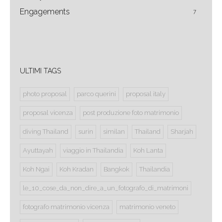
Engagements
7
ULTIMI TAGS
photo proposal
parco querini
proposal italy
proposal vicenza
post produzione foto matrimonio
diving Thailand
surin
similan
Thailand
Sharjah
Ayuttayah
viaggio in Thailandia
Koh Lanta
Koh Ngai
Koh Kradan
Bangkok
Thailandia
le_10_cose_da_non_dire_a_un_fotografo_di_matrimoni
fotografo matrimonio vicenza
matrimonio veneto