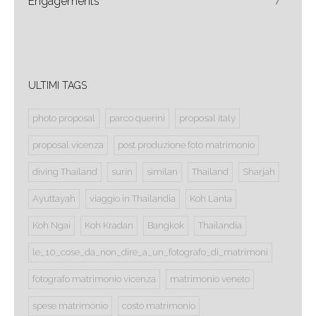
Engagements
7
ULTIMI TAGS
photo proposal
parco querini
proposal italy
proposal vicenza
post produzione foto matrimonio
diving Thailand
surin
similan
Thailand
Sharjah
Ayuttayah
viaggio in Thailandia
Koh Lanta
Koh Ngai
Koh Kradan
Bangkok
Thailandia
le_10_cose_da_non_dire_a_un_fotografo_di_matrimoni
fotografo matrimonio vicenza
matrimonio veneto
spese matrimonio
costo matrimonio