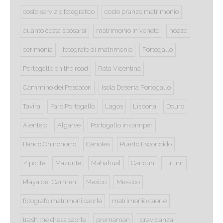
costo servizio fotografico
costo pranzo matrimonio
quanto costa sposarsi
matrimonio in veneto
nozze
cerimonia
fotografo di matrimonio
Portogallo
Portogallo on the road
Rota Vicentina
Cammino dei Pescatori
Isola Deserta Portogallo
Tavira
Faro Portogallo
Lagos
Lisbona
Douro
Alentejo
Algarve
Portogallo in camper
Banco Chinchorro
Cenotes
Puerto Escondido
Zipolite
Mazunte
Mahahual
Cancun
Tulum
Playa del Carmen
Mexico
Messico
fotografo matrimoni caorle
matrimonio caorle
trash the dress caorle
premaman
gravidanza