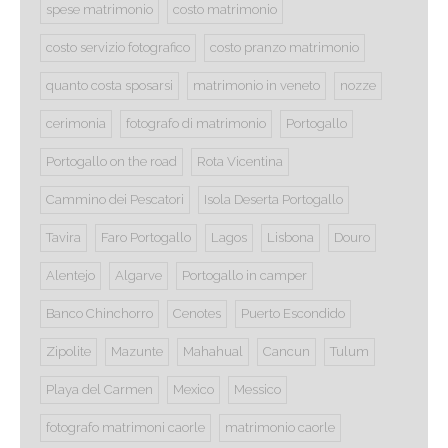
spese matrimonio
costo matrimonio
costo servizio fotografico
costo pranzo matrimonio
quanto costa sposarsi
matrimonio in veneto
nozze
cerimonia
fotografo di matrimonio
Portogallo
Portogallo on the road
Rota Vicentina
Cammino dei Pescatori
Isola Deserta Portogallo
Tavira
Faro Portogallo
Lagos
Lisbona
Douro
Alentejo
Algarve
Portogallo in camper
Banco Chinchorro
Cenotes
Puerto Escondido
Zipolite
Mazunte
Mahahual
Cancun
Tulum
Playa del Carmen
Mexico
Messico
fotografo matrimoni caorle
matrimonio caorle