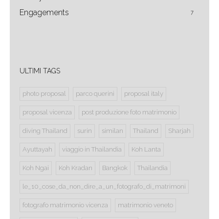
Engagements
7
ULTIMI TAGS
photo proposal
parco querini
proposal italy
proposal vicenza
post produzione foto matrimonio
diving Thailand
surin
similan
Thailand
Sharjah
Ayuttayah
viaggio in Thailandia
Koh Lanta
Koh Ngai
Koh Kradan
Bangkok
Thailandia
le_10_cose_da_non_dire_a_un_fotografo_di_matrimoni
fotografo matrimonio vicenza
matrimonio veneto