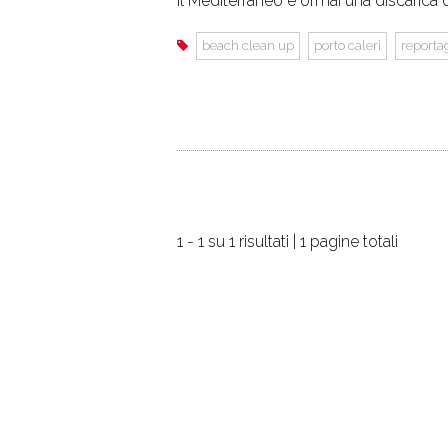
Il Mediterraneo è ormai una discarica d
beach clean up
porto caleri
reporta
1 - 1 su 1 risultati | 1 pagine totali