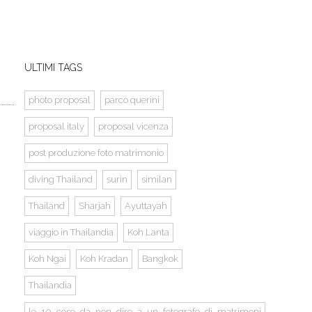
ULTIMI TAGS
photo proposal
parco querini
proposal italy
proposal vicenza
post produzione foto matrimonio
diving Thailand
surin
similan
Thailand
Sharjah
Ayuttayah
viaggio in Thailandia
Koh Lanta
Koh Ngai
Koh Kradan
Bangkok
Thailandia
le_10_cose_da_non_dire_a_un_fotografo_di_matrimoni