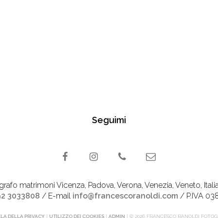
Seguimi
afo matrimoni Vicenza, Padova, Verona, Venezia, Veneto, Italia. 
92 3033808
/ E-mail
info@francescoranoldi.com
/ P.IVA 03
LA DELLA PRIVACY
|
UTILIZZO DEI COOKIES
|
ADMIN
| © 2026 FRANCESCO RANOLDI FOTO