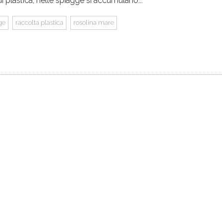
i plastica, nelle spiagge si accumulano...
ge
raccolta plastica
rosolina mare