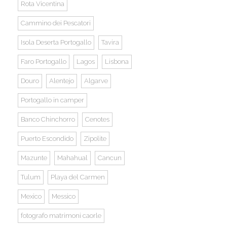
Rota Vicentina
Cammino dei Pescatori
Isola Deserta Portogallo
Tavira
Faro Portogallo
Lagos
Lisbona
Douro
Alentejo
Algarve
Portogallo in camper
Banco Chinchorro
Cenotes
Puerto Escondido
Zipolite
Mazunte
Mahahual
Cancun
Tulum
Playa del Carmen
Mexico
Messico
fotografo matrimoni caorle