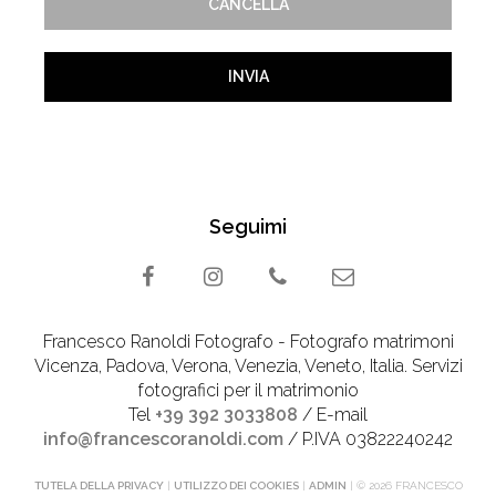
Seguimi
Francesco Ranoldi Fotografo - Fotografo matrimoni
Vicenza, Padova, Verona, Venezia, Veneto, Italia. Servizi
fotografici per il matrimonio
Tel
+39 392 3033808
/ E-mail
info@francescoranoldi.com
/ P.IVA 03822240242
TUTELA DELLA PRIVACY
|
UTILIZZO DEI COOKIES
|
ADMIN
| © 2026 FRANCESCO